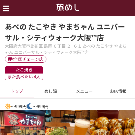
あべの たこやき やまちゃん ユニバー
サル・シティウォーク大阪™店
大阪府大阪市此花区 島屋 ６丁目 ２−６１ あべの たこやき やまち
ゃん ユニバーサル・シティウォーク大阪™店
全国チェーン店
たこ焼き
また食べたい 4人
トップ
めし録
メニュー
お店情報
～999円
～999円