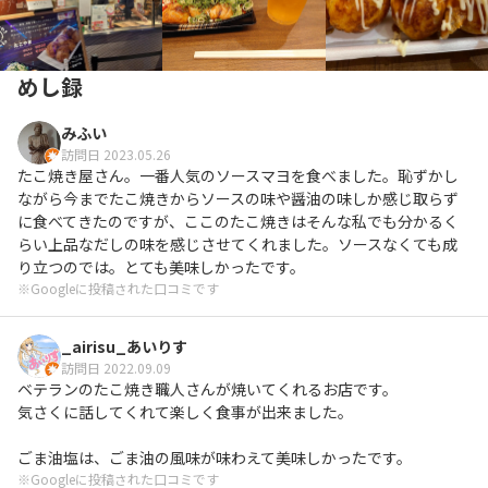
めし録
みふい
訪問日 2023.05.26
たこ焼き屋さん。一番人気のソースマヨを食べました。恥ずかし
ながら今までたこ焼きからソースの味や醤油の味しか感じ取らず
に食べてきたのですが、ここのたこ焼きはそんな私でも分かるく
らい上品なだしの味を感じさせてくれました。ソースなくても成
り立つのでは。とても美味しかったです。
※Googleに投稿された口コミです
_airisu_あいりす
訪問日 2022.09.09
ベテランのたこ焼き職人さんが焼いてくれるお店です。

気さくに話してくれて楽しく食事が出来ました。

ごま油塩は、ごま油の風味が味わえて美味しかったです。
※Googleに投稿された口コミです