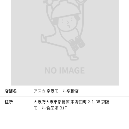
って、いかにも「下町の焼きそば！」という感じでした。

胃袋大き目のおいらでも、ボリュームは十分でしたね。

ときに、なぜか皿にはレモンとマヨネーズが載ってたんです
が・・・人によってはこれを使うテイなのでしょうか？？？
※Googleに投稿された口コミです
店舗名
アスカ 京阪モール京橋店
住所
大阪府大阪市都島区 東野田町 2-1-38 京阪
モール 食品館 B1F