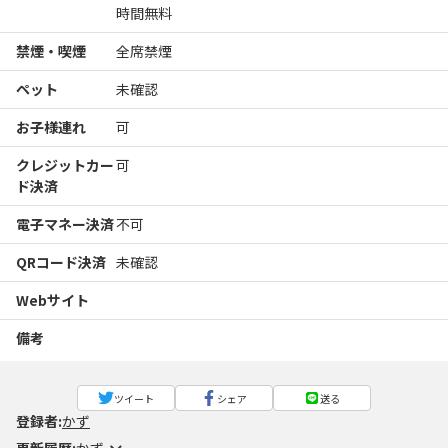
時間無料
禁煙・喫煙
全席禁煙
ペット
未確認
お子様連れ
可
クレジットカー
可
ド決済
電子マネー決済
不可
QRコード決済
未確認
Webサイト
備考
ツイート
シェア
送る
登録者:
かず
更新履歴:
かず