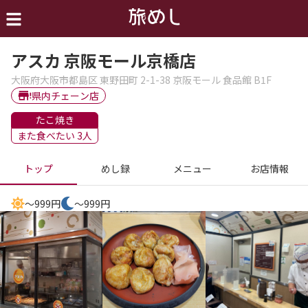
アスカ 京阪モール京橋店
大阪府大阪市都島区 東野田町 2-1-38 京阪モール 食品館 B1F
県内チェーン店
たこ焼き
また食べたい 3人
トップ
めし録
メニュー
お店情報
～999円
～999円