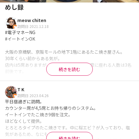
めし録
meow chiten
訪問日 2021.12.18
#電子マネーNG

#イートインOK

大阪の京橋駅、京阪モールの地下1階にあるたこ焼き屋さん。

30年くらい前からある気が。

店内は5席ありますが、コロナ対策のため一度に座れる人数は3名
続きを読む
前後です。

ご年配の方がちょいちょい訪れて、何だかんだ席が埋まってるこ
とが多いです。

T K
ソース、マヨネーズを使わないたこ焼きで、置いてあるガリと一
訪問日 2023.04.26
緒にいただきます。

平日昼過ぎに訪問。

優しい味がするカリふわたこ焼きとさっぱりして少し甘めのガリ
カウンター席が4,5席とお持ち帰りのシステム。

の相性抜群。

イートインでたこ焼き9個を注文。

ソースに紅生姜、マヨネーズとかのガンガンにジャンキーなたこ
ほどなくして提供。

焼きを期待していくと裏切られるかも。

とろとろタイプのたこ焼きです。中に桜エビ？が入っており、塩
9個で約500円とお手軽ランチといった感じ。

気があるため、なにもつけなくても美味しい。

続きを読む