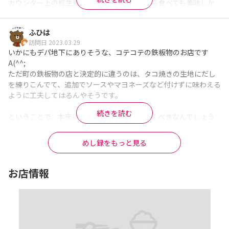
カウンター上の紅生姜やポン酢で味変しながら食べても美味しか
京橋では1番好きなたこ焼き屋さんです。
ったです。
※Googleに投稿された口コミです
※Googleに投稿された口コミです
ふひは
訪問日 2023.03.29
いかにもデパ地下にありそうな、コテコテの鉄板物のお店です
A(^^;

ただ町の鉄板物の店と決定的に違うのは、タコ焼きの生地にだし
を練りこんでて、追加でソースやマヨネーズなど付けずに味わえる
ように工夫してはるんやそうです。

続きを読む
ということで、本来はそのたこ焼きをいただくべきなんでしょう
が、すんごくソースが食べたい口になっていたので、今日のとこ
ろは

めし録をもっと見る
「焼きそば（大盛）：\770（税込）」

を注文します。

お店情報
届いた料理は、写真の通りいわば「ミックス」。

イカ、豚玉、エビそして野菜といった具がたっぷり入ってて、ボ
リュームもたっぷりです。

さっそくいただくと、程よい食感の麺に少々辛めのソースが絡ま