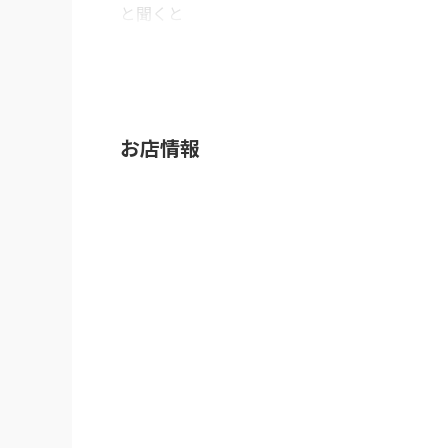
と聞くと

「アサリの出汁の旨みが感じられる塩がオスス
と😍

初めてのあさり出汁、そして塩味❣️

うっきうっきでホテルに帰って一口🐙

なにこのおいしさーーー❣️

お店情報
とホテルの部屋で叫びました💕

たこ焼きは4種類の味があるようなので、次回
※Googleに投稿された口コミです