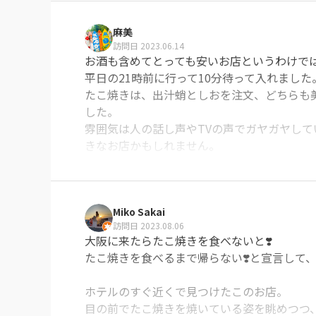
麻美
5軒目利用くらいで行ったのでそんなに注文
訪問日 2023.06.14
文。

お酒も含めてとっても安いお店というわけで
たこ焼きは他にも塩やソース、ネギ醤油などの
平日の21時前に行って10分待って入れました。
たこ焼きは、出汁蛸としおを注文、どちらも
あとは居酒屋メニューもたくさんあって、山芋
した。

雰囲気は人の話し声やTVの声でガヤガヤし
蛸のお刺身はちょっと量少なめではあった。

きなお店かもしれません。
逆に山芋ナムルはしっかり量あって胡麻の香り
※Googleに投稿された口コミです
出汁たこは出汁美味しかったからそれにヒタ
Miko Sakai
遅い時間でも入れて料理も楽しめるので良い
訪問日 2023.08.06
※Googleに投稿された口コミです
大阪に来たらたこ焼きを食べないと❣️

たこ焼きを食べるまで帰らない❣️と宣言して、
ホテルのすぐ近くで見つけたこのお店。

目の前でたこ焼きを焼いている姿を眺めつつ、