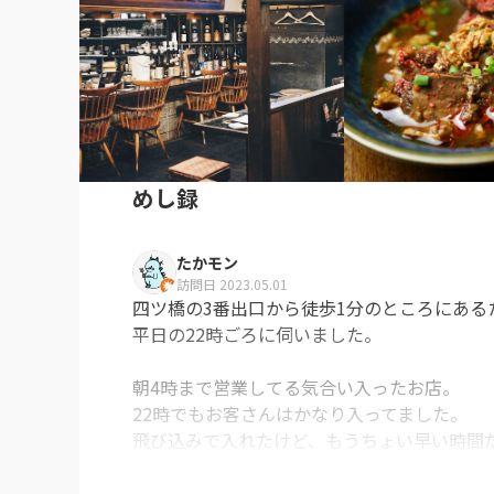
めし録
たかモン
訪問日 2023.05.01
四ツ橋の3番出口から徒歩1分のところにある
平日の22時ごろに伺いました。

朝4時まで営業してる気合い入ったお店。

22時でもお客さんはかなり入ってました。

飛び込みで入れたけど、もうちょい早い時間だ
カウンターもあるので少人数でも行けるしテー