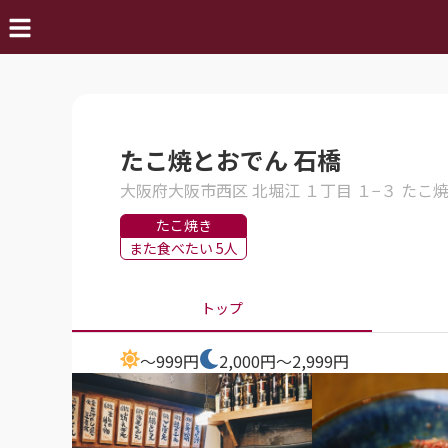
たこ焼とおでん 石橋
大阪府大阪市西区 北堀江 １丁目 １−３ たこ
たこ焼き
また食べたい 5人
トップ
～999円
2,000円～2,999円