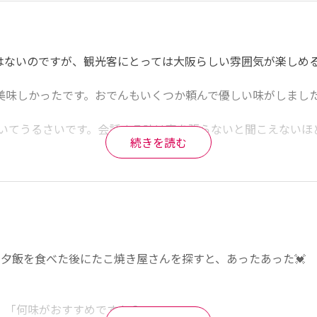
しませんでしたが、せっかくお出汁のお店なので出汁たことい
はないのですが、観光客にとっては大阪らしい雰囲気が楽しめる
味がありました。



美味しかったです。おでんもいくつか頼んで優しい味がしまし
ナムル、蛸のお刺身も注文した。

ていてうるさいです。会話する時は声を張らないと聞こえないほ
続きを読む
も良くて美味しかったです。

ヒタになったたこ焼きもおいしかった。浅利出汁らしい。

と思います。
夕飯を食べた後にたこ焼き屋さんを探すと、あったあった💓

「何味がおすすめですか？」
