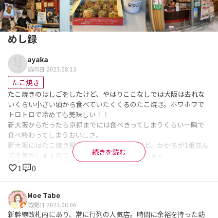
めし録
ayaka
訪問日 2023.08.13
たこ焼き
たこ焼きのはしごをしたけど、やはりここなしでは大阪は去れな
いくらい小さい頃から食べていたくくるのたこ焼き。ホワホワで
トロトロで冷めても美味しい！！

新大阪からだったら京都までには食べきってしまうくらい一瞬で
食べ終わってしまうおいしさ。

新大阪にはたこ焼き屋さんがたくさんあるけど、かかるが1番並ん
続きを読む
でる気がしますので、時間がある時にお勧めします
1
0
Moe Tabe
訪問日 2023.08.06
新幹線改札内にあり、常に行列の人気店。時間に余裕を持った訪