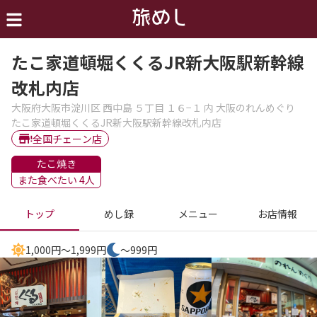
たこ家道頓堀くくるJR新大阪駅新幹線
改札内店
大阪府大阪市淀川区 西中島 ５丁目 １６−１ 内 大阪のれんめぐり
たこ家道頓堀くくるJR新大阪駅新幹線改札内店
全国チェーン店
たこ焼き
また食べたい 4人
トップ
めし録
メニュー
お店情報
1,000円～1,999円
～999円