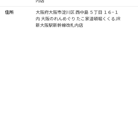
内店
住所
大阪府大阪市淀川区 西中島 ５丁目 １６−１
内 大阪のれんめぐり たこ家道頓堀くくるJR
新大阪駅新幹線改札内店