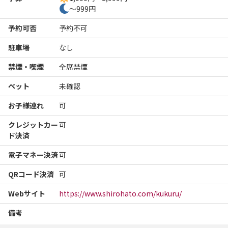
～999円
予約可否
予約不可
駐車場
なし
禁煙・喫煙
全席禁煙
ペット
未確認
お子様連れ
可
クレジットカー
可
ド決済
電子マネー決済
可
QRコード決済
可
Webサイト
https://www.shirohato.com/kukuru/
備考