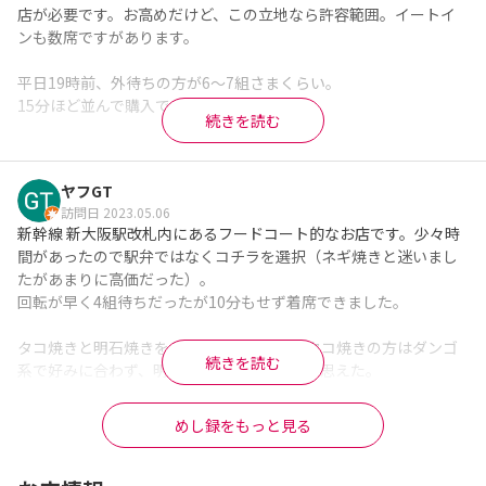
店が必要です。お高めだけど、この立地なら許容範囲。イートイ
ンも数席ですがあります。

平日19時前、外待ちの方が6〜7組さまくらい。

15分ほど並んで購入です。

続きを読む
【食べたもの】

たこ焼き(12個入り) ¥1290

ヤフGT
訪問日 2023.05.06
1時間くらい経ってから食べましたが、まだ結構アツアツでした！

新幹線 新大阪駅改札内にあるフードコート的なお店です。少々時
容器がいいのか、外が暑いからなのか、その両方か…？

間があったので駅弁ではなくコチラを選択（ネギ焼きと迷いまし
たがあまりに高価だった）。

トロトロ系のたこ焼きで、飲めるヤツですね。

回転が早く4組待ちだったが10分もせず着席できました。

美味しい！

タコ焼きと明石焼きをシェアしましたが、タコ焼きの方はダンゴ
私にとってはたこ焼きは"おやつ枠"。

続きを読む
系で好みに合わず、明石焼きの方が美味しく思えた。

このお値段はちょっと、高いかな。(ごめんなさい)

場所が場所だけに流行っているお店で、普段なら多分行かないと
ただ、毎日食べるようなものではないし、許容範囲。

思います。
めし録をもっと見る
※Googleに投稿された口コミです
ごちそうさまでした！
※Googleに投稿された口コミです