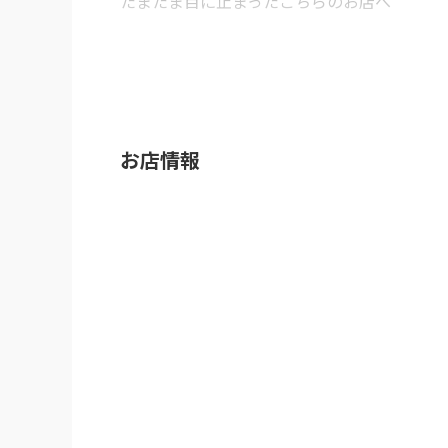
たまたま目に止まったこちらのお店へ

お店は2階と3階。

案内されたのは3階へ上がると大箱のフロアで
時の頃は15時頃だっかな？

先客2組。

お店情報
各々好きな物を注文❣️

私は

ハイボール(角ハイ)500円

ホルモン焼きそば 1180円

大きめにカットされたキャベツとホルモンが入
ソースでお酒が進んじゃう〜

一品料理も揃っていて、楽しめそうなお店でし
ごちそうさまでした〜！