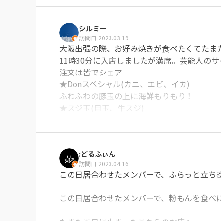
シルミー
訪問日 2023.03.19
大阪出張の際、お好み焼きが食べたくてたまた
11時30分に入店しましたが満席。芸能人のサ
注文は皆でシェア

★Donスペシャル(カニ、エビ、イカ)

ふわふわの豚玉の上に海鮮もりもり！

★スジ玉(目玉、牛スジ)

★オムそば(玉子とろとろ太麺焼きそば)

本番のお好み焼きはやはりうまい！？という
:どるふぃん
ごちそうさまでした！
訪問日 2023.04.16
※Googleに投稿された口コミです
この日居合わせたメンバーで、ふらっと立ち寄
この日居合わせたメンバーで、粉もんを食べに