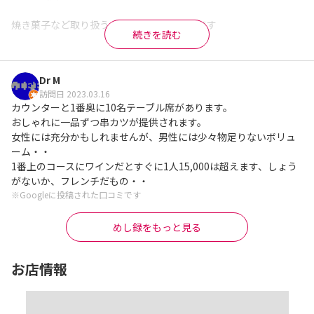
焼き菓子など取り扱うパティスリーと併設です

続きを読む
ランチコースは2種類

・6,600円のコース

Dr M
・8,800円のコース

訪問日 2023.03.16
カウンターと1番奥に10名テーブル席があります。

私達は6,600円のに…

おしゃれに一品ずつ串カツが提供されます。

女性には充分かもしれませんが、男性には少々物足りないボリュ
［アミューズ・ブーシュ］

ーム・・

3種類有り、指で摘める小さなアミューズです

1番上のコースにワインだとすぐに1人15,000は超えます、しょう
がないか、フレンチだもの・・
［前菜］

※Googleに投稿された口コミです
ガラスの器に入った桜チップの燻製料理

煙が燻る感じがお洒落

めし録をもっと見る
［ベニエ串］

フリッターの様なころもの串揚げ

お店情報
［パン］

おかわり可能で2種のオリーブオイル塩で頂きます
