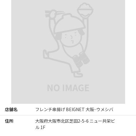
［ピクルス］

カラフルなお野菜のピクルス

［炭焼き］

食材の良さを引き出す良い塩梅な炭焼きでした

［メイン］

イベリコ豚肩ロースペリグーソース

※ペリグーソースは赤ワインとトリュフのソース

［〆］

鶏節のリゾット 芽ネギを添えて

［デザート］

アイスとブラマンジェを合わせて

店舗名
フレンチ串揚げ BEIGNET 大阪･ウメシバ
［ティー］

芦屋ウーフのハーブティー

住所
大阪府大阪市北区芝田2-5-6 ニュー共栄ビ
ル 1F
［洋菓子］
