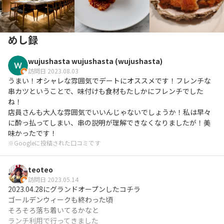
めし録
wujushasta wujushasta (wujushasta)
訪問日 2023.08.03
うまい！オシャレな雰囲気でデートにオススメです！フレンチな
串カツということで、味付けも食材もたしかにフレンチでした
ね！

店員さんも大人な雰囲気でいいんじゃないでしょうか！私は早々
に酔っ払ってしまい、串の説明が理解できなくなりましたが！美
味かったです！
※Googleに投稿された口コミです
teoteo
訪問日 2023.05.14
2023.04.28にグランドオープンしたコチラ

ゴールデンウィークも終わった頃

そろそろ落ち着いてるかなと

ランチ利用で行ってきました
