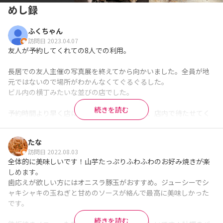
めし録
ふくちゃん
訪問日 2023.04.07
友人が予約してくれての8人での利用。

長居での友人主催の写真展を終えてから向かいました。全員が地
元ではないので場所がわかんなくてぐるぐるした。

ビル内の横丁みたいな並びの店でした。

続きを読む
予約時間より早く店に着いちゃったのですが、店内で待たせてく
れました。

たな
この日は長居にあるスタジアムでJリーグ？の試合があった模様。
訪問日 2022.08.03
その流れで店内は賑わってる。

全体的に美味しいです！山芋たっぷりふわふわのお好み焼きが楽
店主ワンオペで、お店は手一杯のよう。

しめます。

(この日はバイトが休みだったよう)

歯応えが欲しい方にはオニスラ豚玉がおすすめ。ジューシーでシ
ャキシャキの玉ねぎと甘めのソースが絡んで最高に美味しかった
しかし、店主の機転早し！

です。

早々に“本日貸し切り”の張り紙し、店内に集中と決め込んだ！！
素晴らしいദ്ദി ˉ͈̀꒳ˉ͈́ )✧

続きを読む