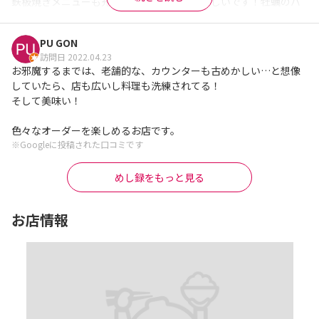
鉄板焼きメニューも充実していてどれも美味しいです！牡蠣のバ
タポンは牡蠣に片栗粉をまぶしているのか、とろっとろで時間が
ワンオペなのに、飲み物や食べ物の提供のスピードよ！素晴らし
経っても柔らかいままでした。あれば焼き春巻きもぜひ。

い(º ﾛ º๑)!!

PU GON
訪問日 2022.04.23
道頓堀焼きそばは濃厚でスパイシー。お好み焼きとソースの味が
お好み焼きも、ねぎ焼きも、焼きそばも、1品も 美味しかった

お邪魔するまでは、老舗的な、カウンターも古めかしい…と想像
全く違ってこれがまた美味しい。メニューも味のバリエーション
店主は、なかなかフレンドリー兄ちゃん？おっちゃん？で良い感
していたら、店も広いし料理も洗練されてる！

も豊富だなと感じました。もう少しさっぱり系のメニューが充実
じ。

そして美味い！

すればなお嬉しいと思ったり。

8人中、7人が他県民。

色々なオーダーを楽しめるお店です。
店員さんの人数は少なく思いましたが、みなさんてきぱき働かれ
しっかりと美味しい お好み焼きやねぎ焼きを食べられて幸せ。

※Googleに投稿された口コミです
ていて何一つ不便なく過ごせました。素晴らしいです。

ただ、お店の作りのせいか、座敷の声がこもりやすく少しうるさ
いい感じに酔ってお会計したのですが、

めし録をもっと見る
く感じてしまいました。
会計驚くほど安くて思わず“まちがえてね？”と言ってしまったほ
※Googleに投稿された口コミです
ど。

お店情報
店主さん、騒がしいBBA達でしたがありがとうです。
※Googleに投稿された口コミです