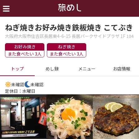
ねぎ焼きお好み焼き鉄板焼き こてぶき
大阪府大阪市住吉区長居東4-6-15 長居パークサイドプラザ 1F 104
お好み焼き
ねぎ焼き
また食べたい 3人
また食べたい 3人
トップ
めし録
メニュー
お店情報
未確認
未確認
定休日：
水曜日