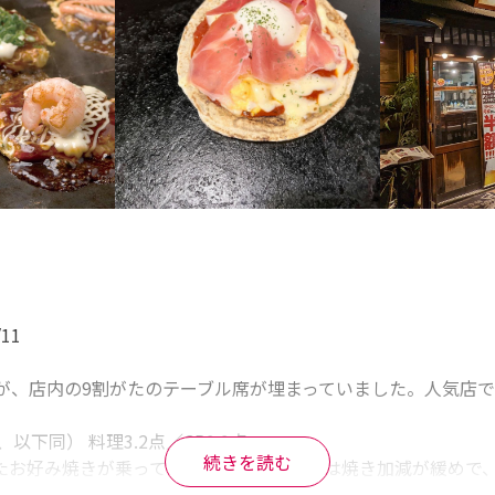
1

が、店内の9割がたのテーブル席が埋まっていました。人気店です
下同） 料理3.2点／CP3.3点

続きを読む
たお好み焼きが乗っています。お好み焼きは焼き加減が緩めで