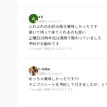
2人でお好み焼き1枚とお酒2杯を頂き、税込合
a k
※Googleに投稿された口コミです
訪問日 2023.07.27
ふわふわのお好み焼き美味しかったです

焼いて持って来てくれるのも良い

土曜日18時半位は満席で賑わっていました

予約がお勧めです
※Googleに投稿された口コミです
t. mika
訪問日 2023.08.16
めっちゃ美味しかったです!!!

テニプリシートを予約して行きましたが、と
※Googleに投稿された口コミです