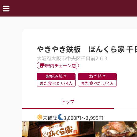
やきやき鉄板 ぼんくら家 千
大阪府大阪市中央区千日前2-6-3
県内チェーン店
お好み焼き
ねぎ焼き
また食べたい 4人
また食べたい 4人
トップ
未確認
3,000円～3,999円