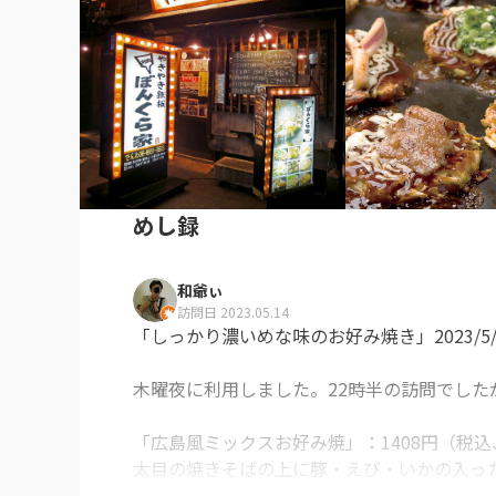
めし録
和爺ぃ
訪問日 2023.05.14
「しっかり濃いめな味のお好み焼き」2023/5/1
木曜夜に利用しました。22時半の訪問でした
「広島風ミックスお好み焼」：1408円（税込、以
太目の焼きそばの上に豚・えび・いかの入っ
す。
