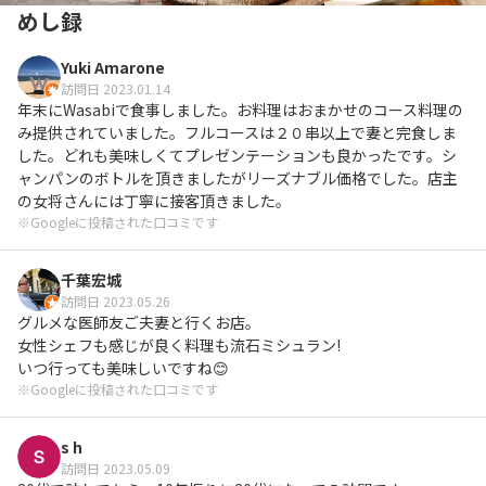
めし録
Yuki Amarone
訪問日 2023.01.14
年末にWasabiで食事しました。お料理はおまかせのコース料理の
み提供されていました。フルコースは２０串以上で妻と完食しま
した。どれも美味しくてプレゼンテーションも良かったです。シ
ャンパンのボトルを頂きましたがリーズナブル価格でした。店主
の女将さんには丁寧に接客頂きました。
※Googleに投稿された口コミです
千葉宏城
訪問日 2023.05.26
グルメな医師友ご夫妻と行くお店。

女性シェフも感じが良く料理も流石ミシュラン!

いつ行っても美味しいですね😊
※Googleに投稿された口コミです
s h
訪問日 2023.05.09