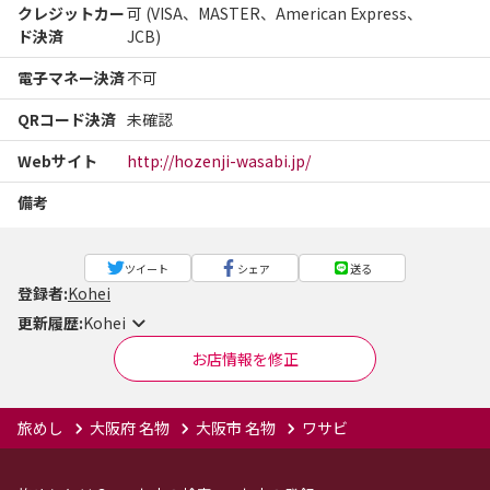
クレジットカー
可 (VISA、MASTER、American Express、
ド決済
JCB)
電子マネー決済
不可
QRコード決済
未確認
Webサイト
http://hozenji-wasabi.jp/
備考
ツイート
シェア
送る
登録者:
Kohei
更新履歴:
Kohei
お店情報を修正
旅めし
大阪府 名物
大阪市 名物
ワサビ