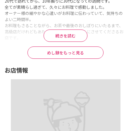
20代で訪れてから、10年振りに30代になっての訪問です。

全てが素晴らし過ぎて、久々にお料理で感動しました。

オーナー様の細やかな心遣いがお料理に伝わっていて、気持ちの
よい二時間半。

お料理もさることながら、お茶や最後のおしぼりにいたるまで、
高級店だけれどもあたたかくて優しい気持ちにさせてくださるお
続きを読む
店です。

また来店できるよう、お仕事頑張りますね！

ありがとうございました！！
めし録をもっと見る
※Googleに投稿された口コミです
お店情報