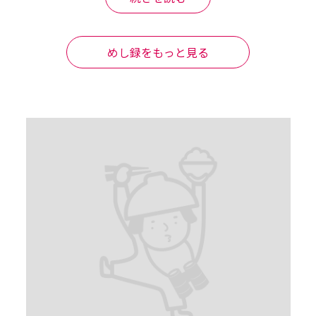


めし録をもっと見る


来てる気分だな

あってるみたい
