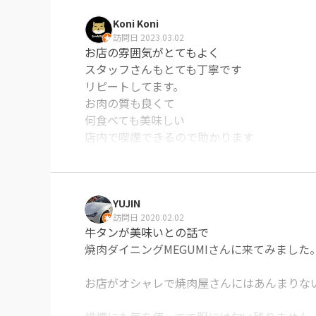
Koni Koni
訪問日 2023.03.02
お店の雰囲気がとてもよく

スタッフさんもとても丁寧です

リピートしてます。

お肉の質も良くて

何食べても美味しい

店内で喫煙できるので助かります
※Googleに投稿された口コミです
YUJIN
訪問日 2020.02.02
牛タンが美味いとの話で

焼肉ダイニングMEGUMIさんに来てみました。
お店がオシャレで焼肉屋さんにはあんまりない