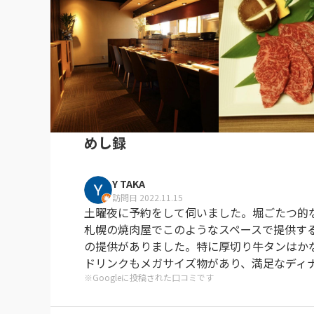
めし録
Y TAKA
訪問日 2022.11.15
土曜夜に予約をして伺いました。堀ごたつ的
札幌の焼肉屋でこのようなスペースで提供す
の提供がありました。特に厚切り牛タンはか
ドリンクもメガサイズ物があり、満足なディ
※Googleに投稿された口コミです