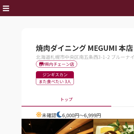
焼肉ダイニング MEGUMI 本店
北海道札幌市中央区南五条西3-1-2 ブルーナイ
県内チェーン店
ジンギスカン
また食べたい 3人
トップ
未確認
6,000円～6,999円