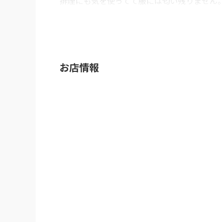
排煙にも気を使ってて服には匂い残りません。
和牛上白タン　2800円

厚切りタン　1800円

お皿も、上品でタンにお花も飾ってあります。
お店情報
うん、美味しい　肉の旨みを感じます。

キムチの盛り合わせも頂きましたが

うん、普通

なんか焼肉をしてるのですが、高い鉄板焼きに
やっぱ、煙モクモクの焼肉屋さんの方が僕には
デートとかならいいかも

ご馳走さまでした。
※Googleに投稿された口コミです