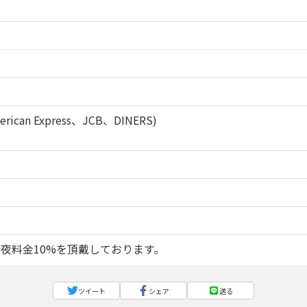
rican Express、JCB、DINERS)
深夜料金10%を頂戴しております。
ツイート
シェア
送る