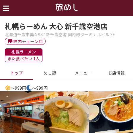
札幌らーめん 大心 新千歳空港店
北海道千歳市美々987 新千歳空港 国内線ターミナルビル 3F
県内チェーン店
札幌ラーメン
また食べたい 1人
トップ
めし録
メニュー
お店情報
～999円
～999円