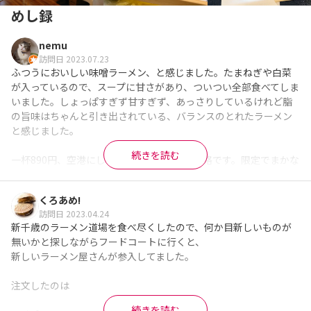
めし録
nemu
訪問日 2023.07.23
ふつうにおいしい味噌ラーメン、と感じました。たまねぎや白菜
が入っているので、スープに甘さがあり、ついつい全部食べてしま
いました。しょっぱすぎず甘すぎず、あっさりしているけれど脂
の旨味はちゃんと引き出されている、バランスのとれたラーメン
と感じました。

続きを読む
一杯890円、空港にしてはかなり良心的な価格です。限定でまかな
い丼とのセットは1200円、そのほかにも担々麺や塩ラーメン、バ
ターコーンラーメンなどが850~1100円くらいの価格帯です。
くろあめ!
※Googleに投稿された口コミです
訪問日 2023.04.24
新千歳のラーメン道場を食べ尽くしたので、何か目新しいものが
無いかと探しながらフードコートに行くと、

新しいラーメン屋さんが参入してました。

注文したのは

続きを読む