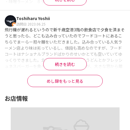
・味噌ラーメン　８９０円

呼び鈴で呼ばれたら取りに行き、カウンターに置いてあるゴマ、
Toshiharu Yoshii
ニンニク、一味唐辛子を少し入れちゃいます。

訪問日 2023.06.25
チャーシューは硬めのパサパサ系。

飛行機が遅れるというので新千歳空港3階の飲食店で夕食を済まそ
麺は札幌味噌らしく中太縮れ麺

うと思ったら、どこも込み合っていたのでフードコートにあるこ
スープはというと少し尖った昔風で香りはいいけれどコクが少な
ちらでまーらー担々麺をいただきました。込み合っている人気ラ
い。

ーメン店より味は劣っているし、値段も高めなのですが、フード
また麺とのからみも悪く相性もイマイチかなー。

コートはナショナルブランドばかりのせいかとても空いていてゆ
っくりできました。北海道まで来てはなまるうどんとかフレッシ
ごちそうさまでした（＾～＾）
続きを読む
ュネスバーガーを食べたくないよと思いますが、大きな窓から離
※Googleに投稿された口コミです
発着する飛行機を見ながら食事できるのでお子さんが一緒ならい
いと思いますよ。
めし録をもっと見る
※Googleに投稿された口コミです
お店情報