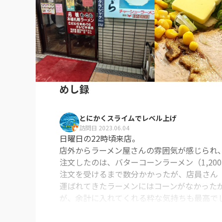
めし録
とにかくスライムでレベル上げ
訪問日 2023.06.04
日曜日の22時頃来店。

店外からラーメン屋さんの雰囲気が感じられ、
注文したのは、バターコーンラーメン（1,200
注文を受けるまで数分かかったが、店員さん
運ばれてきたラーメンにはコーンがなかった
が、余計に入れてくれる粋な気持ちも最高でし
肝心のラーメンは、大きめのバターがスープに
麺は中華麺、チャーシューのデカさにはビッ