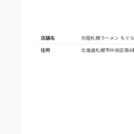
店舗の奥側には、手荷物を置く

かごも少し 用意されており、

これも非常にありがたいです。

接客も、しっかりしてますし

ボリューム的にも、十分に

お腹が満たされる量です。

店舗名
元祖札幌ラーメン もぐ
最近 値上がりして900円に

住所
北海道札幌市中央区南4
なったようですが、

場所とか 営業時間の長さを考えると妥当なと
本当に美味しい一杯でした。

また食べに行きますね、

ごちそうさまでした。
※Googleに投稿された口コミです