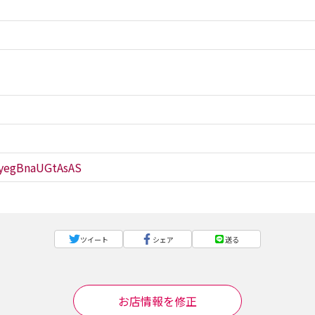
WyegBnaUGtAsAS
ツイート
シェア
送る
お店情報を修正