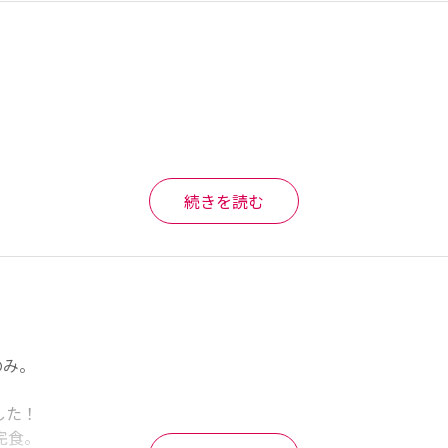
続きを読む
み。

た！

食。

くらいの
