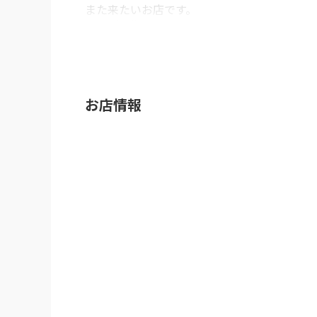
また来たいお店です。
しっかりと味わいのある

※Googleに投稿された口コミです
醤油スープじゃないですか!

ほんのわずかな甘みを感じられ

おそらくメインは

鶏ベースじゃないかと思われるコクのある味わ
では麺を。わずかに 太めに寄る

お店情報
中太縮れ麺です。

茹で加減もバッチリです。

少しですが もやし 玉ねぎ

などの 炒め 野菜も入ってます。

これもとても嬉しいですね。

他の人のコメントでは

見たことないですが、正に

旭川ラーメンなのですよこれ。

そしてこのチャーシュー、

見た目だけではなく きちんと

味わいがあります。

うん、この醤油美味しいです。
