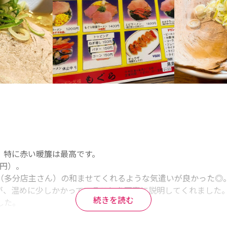
特に赤い暖簾は最高です。

円）。

（多分店主さん）の和ませてくれるような気遣いが良かった◎。
が、温めに少しかかっていることを丁寧に説明してくれました
続きを読む
た。

溶け込み、甘いコーンとの相性は抜群。スープは完飲するほど
クリ！非常に札幌を満喫できる一杯でした。