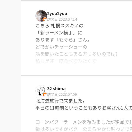
※Googleに投稿された口コミです
2yuu2yuu
訪問日 2023.07.14
こちら 札幌ススキノの

「新ラーメン横丁」に

あります「もぐら」さん。

どでかいチャーシューの

話を聞いたこともある方も多いのでは?

私も是非一度食べてみたくて

お邪魔しました。

平日の夕飯時の始まりでしたが

私が席に着いた後、

32 shima
次々 お客さんが入ってきて

訪問日 2023.07.09
ほぼ、満席になりました。

北海道旅行で来ました。

やはり、観光客風な方が多いですね。

平日の11時前ということもありお客さん1人の
さて注文しましたのは、

ノーマルの醤油ラーメン。

コーンバターラーメンを頼みましたが絶品でし
さあスープからいただきます。

量は多いですがバターのまろやかな味わいで完
おっ意外にも「旭川ラーメン」と言ってもいい