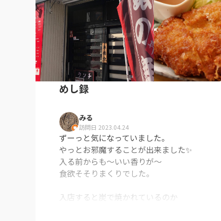
めし録
みる
訪問日 2023.04.24
ずーっと気になっていました。

やっとお邪魔することが出来ました✨

入る前からも〜いい香りが〜

食欲そそりまくりでした。

入店すると炭で焼かれているのか

少し霞がかっていました。
