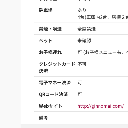
駐車場
あり
4台(車庫内2台、店横
禁煙・喫煙
全席禁煙
ペット
未確認
お子様連れ
可 (お子様メニュー有、
クレジットカード
不可
決済
電子マネー決済
可
QRコード決済
可
Webサイト
http://ginnomai.com/
備考