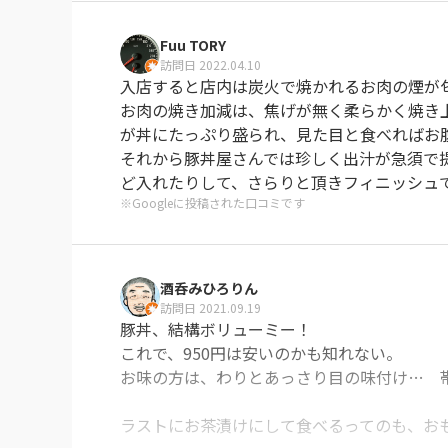
醤油味の豚丼をお願いして

Fuu TORY
訪問日 2022.04.10
あっという間にテーブルへ

入店すると店内は炭火で焼かれるお肉の煙が匂っ
お肉の焼き加減は、焦げが無く柔らかく焼き
なんと艷やかなのでしょう✨

が丼にたっぷり盛られ、見た目と食べればお腹
箸と一緒にスプーンを添えられており豚丼のタ
それから豚丼屋さんでは珍しく出汁が急須で
肉はバラとロースの２種類入っており、バラ肉
ど入れたりして、さらりと頂きフィニッシュ
一口でタレの味のトリコになりました✨

※Googleに投稿された口コミです
味噌汁もお出汁が効いて美味しかった✨

あっ❕と言う間に完食してしまいました…

酒呑みひろりん
訪問日 2021.09.19
大盛りでも行けそうです笑笑

豚丼、結構ボリューミー！

これで、950円は安いのかも知れない。

私達の後にいらっしゃったお客さんは…ラン
お味の方は、わりとあっさり目の味付け…　帯
感じの良い方でしたね✨

ラストにお茶漬けにして食べるってのも、おも
またお邪魔したいです🤤