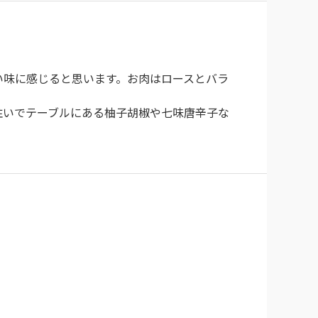
い味に感じると思います。お肉はロースとバラ
注いでテーブルにある柚子胡椒や七味唐辛子な
りしてました。
