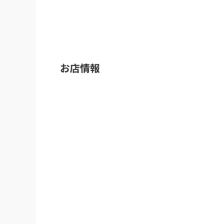
※Googleに投稿された口コミです
----------

久々の銀の舞さんは、ウーバーイーツで！

温かいまま届けられましたよ！

店舗で食べたときより、お肉のサイズは控えめ
ご飯にもタレの味が染み込んで、うまうま～！
お店情報
豚丼自身ひさしぶり、便利になりました！
※Googleに投稿された口コミです