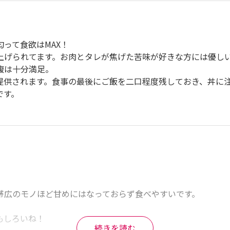
て食欲はMAX！

上げられてます。お肉とタレが焦げた苦味が好きな方には優し
は十分満足。

レがかけられたご飯食べやすかったです。

提供されます。食事の最後にご飯を二口程度残しておき、丼に
の脂身の甘いこと〜

です。
チ帯のごはんがなくなってしまったのか…店主さんが丁寧にお断
広のモノほど甘めにはなっておらず食べやすいです。

しろいね！

続きを読む