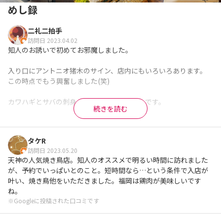
めし録
二礼二拍手
訪問日 2023.04.02
知人のお誘いで初めてお邪魔しました。

入り口にアントニオ猪木のサイン、店内にもいろいろあります。

この時点でもう興奮しました(笑)

カワハギとサバの刺身、とても美味しかったです。

続きを読む
焼き鳥は評判通り、全て最高です♪( ´▽｀)

タケR
カニクリームコロッケがまた絶品、めちゃくちゃ美味い😋

訪問日 2023.05.20
天神の人気焼き鳥店。知人のオススメで明るい時間に訪れました
予約がなかなか取れないのもうなずけます、こりゃ名店だ。

が、予約でいっぱいとのこと。短時間なら…という条件で入店が
叶い、焼き鳥他をいただきました。福岡は鶏肉が美味しいです
ごちそうさまでした。

ね。
ありがとうございましたm(_ _)m
※Googleに投稿された口コミです
※Googleに投稿された口コミです