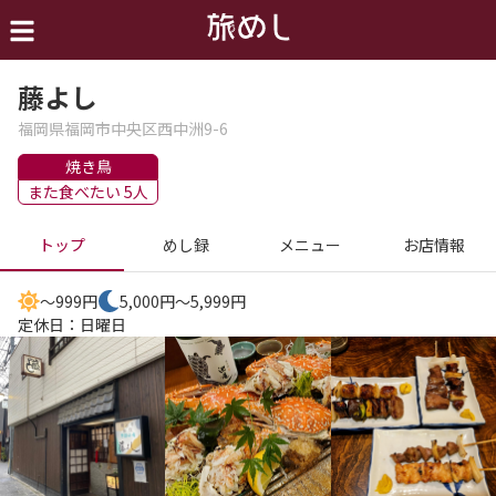
藤よし
福岡県福岡市中央区西中洲9-6
焼き鳥
また食べたい 5人
トップ
めし録
メニュー
お店情報
～999円
5,000円～5,999円
定休日：
日曜日