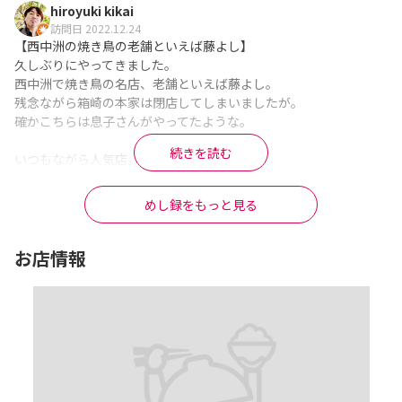
hiroyuki kikai
訪問日 2022.12.24
【西中洲の焼き鳥の老舗といえば藤よし】

久しぶりにやってきました。

西中洲で焼き鳥の名店、老舗といえば藤よし。

残念ながら箱崎の本家は閉店してしまいましたが。

確かこちらは息子さんがやってたような。

続きを読む
いつもながら人気店。

お客さんは満席なので予約必須です。

めし録をもっと見る
美味しい焼き鳥なんですが、様々な希少な部位がいただける、鶏
本来の味を味わえる素敵なお店です。

お店情報
注文したのは希少部位の数々。

・レバー

・べんてん

・ぺた

・がつ

・おくたん
