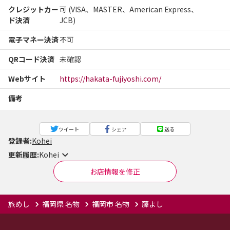
クレジットカー
可 (VISA、MASTER、American Express、
ド決済
JCB)
電子マネー決済
不可
QRコード決済
未確認
Webサイト
https://hakata-fujiyoshi.com/
備考
ツイート
シェア
送る
登録者:
Kohei
更新履歴:
Kohei
お店情報を修正
旅めし
福岡県 名物
福岡市 名物
藤よし