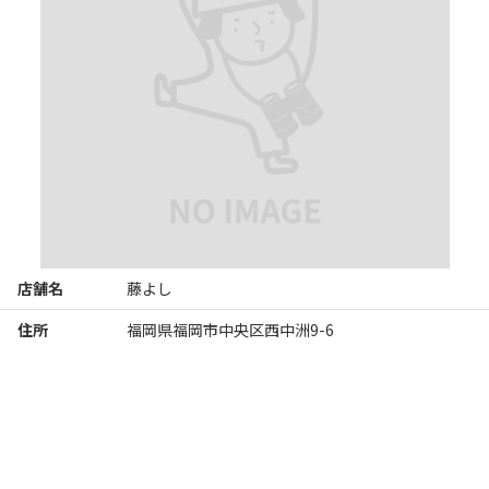
・なんこつ

内蔵系が多いですが、タレがあっさりしているので、とっても美
味しくいただけます。

さらに

・ゴマサバ

・博多明太子

・天ぷら盛り合わせ

などなど。

美味しくいただきながら酒もすすむ。

店舗名
藤よし
カウンターで焼き上がりを見るのもよし。

住所
福岡県福岡市中央区西中洲9-6
座敷席でゆっくりもよし。

和風の上品なお店は落ち着きます。

さすが西中洲の名店です。

ごちそうさまでした。
※Googleに投稿された口コミです