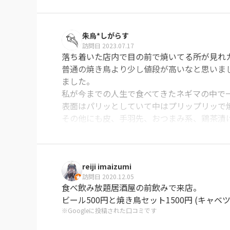
平日の早い時間でしたが店内は早い時間からそ
朱烏*しがらす
立地は小倉駅から近いというわけではなく少し
訪問日 2023.07.17
外観からは雰囲気の良さが伝わって来ます！

落ち着いた店内で目の前で焼いてる所が見れカ
普通の焼き鳥より少し値段が高いなと思いま
店内に入るとカウンターと少しのテーブル席で
ました。

案の定ピークの時間帯になると会社員の方が多
私が今までの人生で食べてきたネギマの中で一
若い客層よりも大人の客層が非常に多い印象で
表面はパリッとしていて中はプリップリッで
その他にも皮、手羽先、おつまみ系、鶏茶漬け
また、メニューを撮り忘れてしまったのです
全て本当に美味しい、手羽先に関しては頼む
がらも手が汚れずに美味しくいただけて本当
串一本から注文も出来ますのでアラカルトでも
許されるなら一品食べる事にスタンディング
reiji imaizumi
を伝えたく思いここに駄作長文を綴らせてい
接客は女性の方の接客が非常によく暖かみのあ
訪問日 2020.12.05
※Googleに投稿された口コミです
食べ飲み放題居酒屋の前飲みで来店。

また、串物だけでなく一品ものも豊富です。

ビール500円と焼き鳥セット1500円 (キャベ
個人的にはざる豆腐が桁違いに美味しく感じま
※Googleに投稿された口コミです