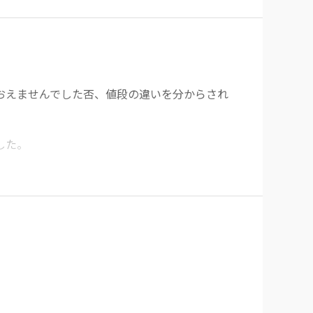
おえませんでした否、値段の違いを分からされ
た。

に刺すという画期的な方法で手羽先感を残しな
店だと思いました。

いとどまりましたしかし、どうしてもこの感動