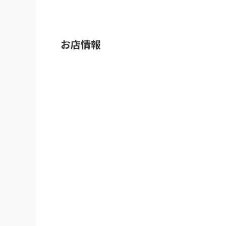
お財布にも優しくコスパが非常に高いお店でし
ご馳走様でした！
※Googleに投稿された口コミです
お店情報