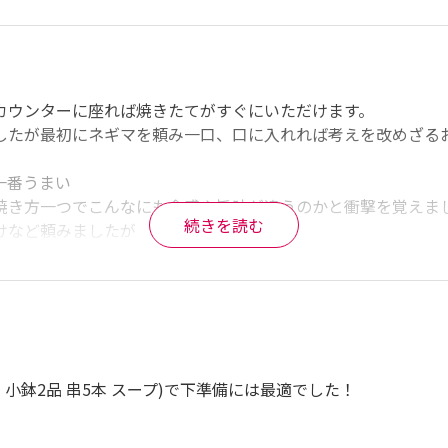
こそこ埋まっていて驚きました！

歩きますが全然許容範囲内です。

ウンターに座れば焼きたてがすぐにいただけます。

したが最初にネギマを頼み一口、口に入れれば考えを改めざる
した。印象としては大人が好む焼き鳥屋さん。

く来店していました。

番うまい

す。

焼き方一つでこんなにも食感や旨味が違うのかと衝撃を覚えまし
続きを読む
など頼みましたが

が、ドリンクは日本酒のラインナップが豊富でした！

のを躊躇する理由の一つ手が汚れるを骨を残して軽く捌いて串
に美味しい調理しながらもこちらにも配慮してくださる最高のお
注文はしやすいです。

オベーションで称賛したかったですがお店えの迷惑と理性で思
ただきました。最高の時間をありがとうございました！
るお店でした。

ツ 小鉢2品 串5本 スープ)で下準備には最適でした！
した。いまだに印象に残っています！
