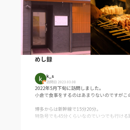
めし録
k_s
訪問日 2023.03.08
2022年5月下旬に訪問しました。

小倉で食事をするのはあまりないのですがこ
博多からは新幹線で15分20分。

特急号でも45分くらいなのでいつでも行ける
今回は特にコースとかではなくアラカルトで予