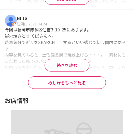
牛タン串、朝引きのレバー串、これは本当に感動しましたよ！美
もう一点は、会計の際、レシートを

味かったです！

要求したら、合計金額を書いた

朝引きレバーは口に入れたらトロけました。笑

紙しかくれなかった…

NI TS
もちろん臭みもなく鮮度の良さゆえでしょう。レバーが苦手な方
訪問日 2021.04.24
も是非試していただきたい逸品です。

やはり、レシートとかが無い店は

今回は福岡市博多区住吉3-10-25にあります。

この焼きとりくぼさんは一品料理もいい仕事されてます。ゴマサ
不安ですね…

炭火焼きとり くぼさんへ。

バ、サラダ等どれもレベルが高いです。隠れ家的雰囲気でデート
焼鳥気分で近くをSEARCH。　するといい感じで徒歩圏内にある
使いもオススメですよ！また貸切も相談可能とのコト、気になる
アルバイトの女の子が、電卓で

♪

方は問い合わせで見てくださいね。

計算してた感じなので、

内容を見てみると、土佐備長炭で焼き上げる・・・。　素材にも
ちなみに私の取引先の社長は会社で10数名で貸切られて大満足さ
本当に正しいか、不安でした…

こだわった感じのいいお店さんだと思い予約を。

れてました。笑
続きを読む
店内は落ち着いた雰囲気で、カウンターとテーブル席。間仕切り
※Googleに投稿された口コミです
自分の計算より、少し高かった

はできますので、コロナ禍、安心ですね(#^^#)

気が？

まずは生ビールで乾杯！！　サッポロビールです。天気も良かっ
めし録をもっと見る
たので、ゴキュゴキュ入りますねｗ

とにかく、料理、お酒は最高でした！

小鉢はくらげときゅうり酢の物。今の時期からピッタリ☆

お酒は、こだわり焼酎、こだわり日本酒も呑めて、良かったで
とりあえずの串5種盛り　1000円（ささみ、ダルㇺ、タン、ずり、
お店情報
す。

肝）焼きあがるまでにと、胡麻カンパチ、アジフライを。

なんで、胡麻サバとか胡麻カンパチついつい頼んでしまうんだ
料理以外の改善がされれば、

ろ・・・。　鮮度も良くワサビも溶きながら美味しく頂きまし
間違いなく、☆５つのお店です。
た。

※Googleに投稿された口コミです
串はどれも鮮度良く
