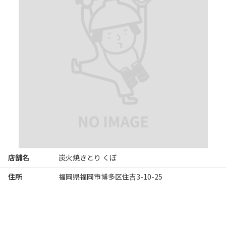
ささみは半レアでワサビがいいですね、ダルㇺは豚の腸。柔らか
く炊き上げてありタレがベストマッチ。

タンも柔らかい、ずりは歯ごたえいい。肝もクセも少なく、半レ
ア状態。甘辛いタレがよくあっている。

他のメニューももつ鍋や一品料理もあるし、壁にはボトルキープ
もたくさん。

チョイ飲みも仲間と飲むのも、使い勝手良さそう(^^♪

ごちそうさまでした。
※Googleに投稿された口コミです
店舗名
炭火焼きとり くぼ
住所
福岡県福岡市博多区住吉3-10-25