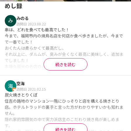
めし録
みのる
訪問日 2023.08.22
串は、どれを食べても最高でした！

今まで、福岡市内の焼鳥名店を何店か食べ歩きましたが、今まで
で一番でした！

おくたんは柔らかくて最高だし、

それ以上に、ダルムが、臭みが全くなく最高に美味しく、追加ま
でしました！

続きを読む
本場久留米の名店の、ダルムより旨かった！

一品料理も、全て美味しかった。

空海
しかし、一方で残念な点

訪問日 2021.02.15
炭火焼きとりくぼ

連れが、一番最初に注文した

住吉の路地のマンション一階にひっそりと店を構える焼きとり
串が、何回か女性店員に催促しても出てこなくて、焼き場の大将
店。ホテルトラッドの裏手と言った方がわかりやすいかも知れま
に直接言ったら、

せん。

ようやく出てきた…

隠れ家的雰囲気の中で実力派店主のこだわり焼き鳥が楽しめま
残念な対応でした…

す。

続きを読む