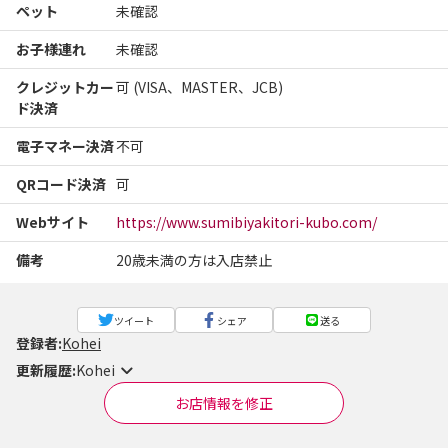
ペット
未確認
お子様連れ
未確認
クレジットカー
可 (VISA、MASTER、JCB)
ド決済
電子マネー決済
不可
QRコード決済
可
Webサイト
https://www.sumibiyakitori-kubo.com/
備考
20歳未満の方は入店禁止
ツイート
シェア
送る
登録者:
Kohei
更新履歴:
Kohei
お店情報を修正