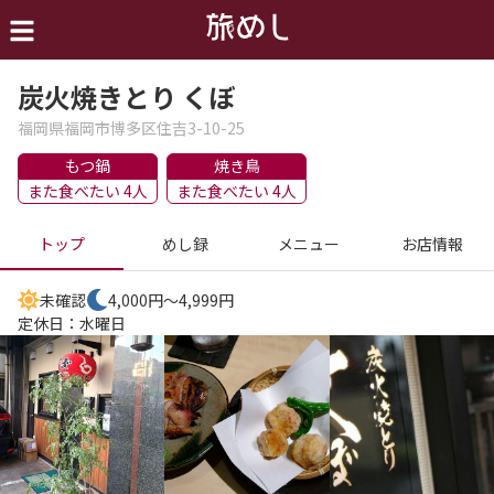
炭火焼きとり くぼ
福岡県福岡市博多区住吉3-10-25
もつ鍋
焼き鳥
また食べたい 4人
また食べたい 4人
トップ
めし録
メニュー
お店情報
未確認
4,000円～4,999円
定休日：
水曜日