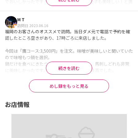
でおいしかったです！好きか嫌いの多い小2女子も美味しい！と満
足していました。

M T
もつ鍋以外の一品料理として、ごまカンパチと酢モツもいただき
訪問日 2023.06.16
ましたが、こちらももつ鍋のサイドにするには勿体無いくらい美
福岡のお客さんのオススメで訪問。当日ダメ元で電話で予約を確
味しかったです。通えるものなら定期的に通いたいお店です。

認したところ空きがあり、17時ごろに来店しました。

ごちそうさまでした！
※Googleに投稿された口コミです
今回は「鷹コース:3,500円」を注文。味噌が美味しいと聞いていた
ので味噌もつ鍋を選択。

鍋だけを食べにきたつもりが酢もつ、煮込み、馬刺しどれも非常
続きを読む
に美味しかったです。メインの味噌もつ鍋も最高でした。

一藤を一通り堪能したければ鷹以上のコースをおすすめします。
めし録をもっと見る
※Googleに投稿された口コミです
お店情報