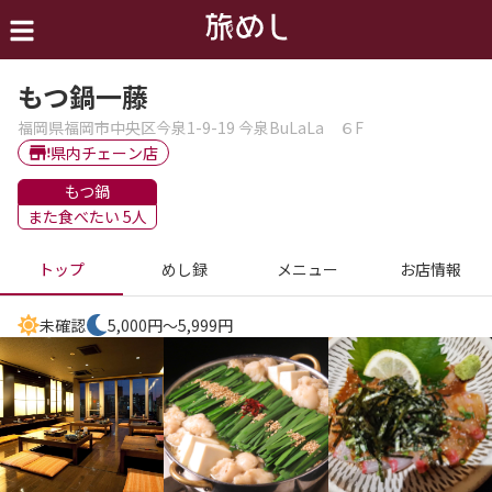
もつ鍋一藤
福岡県福岡市中央区今泉1-9-19 今泉BuLaLa ６F
県内チェーン店
もつ鍋
また食べたい 5人
トップ
めし録
メニュー
お店情報
未確認
5,000円～5,999円