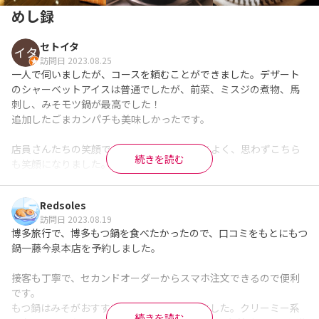
めし録
セトイタ
訪問日 2023.08.25
一人で伺いましたが、コースを頼むことができました。デザート
のシャーベットアイスは普通でしたが、前菜、ミスジの煮物、馬
刺し、みそモツ鍋が最高でした！

追加したごまカンパチも美味しかったです。

店員さんたちの笑顔での対応がすごく気持ちよく、思わずこちら
続きを読む
も笑顔になりました。

良すぎて語彙力なくなりましたが、とにかく素晴らしかったで
Redsoles
す。また博多に来たら再訪したいです。

訪問日 2023.08.19
博多旅行で、博多もつ鍋を食べたかったので、口コミをもとにもつ
一つだけ、紙ナプキンがあればいいなと思いました。
鍋一藤今泉本店を予約しました。

※Googleに投稿された口コミです
接客も丁寧で、セカンドオーダーからスマホ注文できるので便利
です。

もつ鍋はみそがおすすめとのことで注文しました。クリーミー系
続きを読む