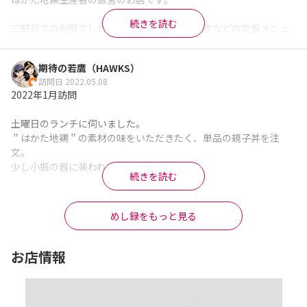
続きを読む
二軒目での利用でしたが、地鶏の炭火焼や雑炊などの定番メニュ
ーはもちろん、コンフィ等のオリジナルメニューも豊富で、味付
け等が工夫されており、最後まで楽しめました。

期待の若鷹（HAWKS）
訪問日 2022.05.08
やっぱり、地鶏は歯応え、旨み共に通常の鶏にはないものがあり
2022年1月訪問

ます。

土曜日のランチに伺いました。

どこの鶏を使っているのかわからないお店や、銘柄鶏を地鶏と謳
＂はかた地鶏＂の素材の味をいただきたく、単品の親子丼を注
って提供するお店も少なくない中、地鶏生産者直営のお店は安心
文。

感があります。

少し小振の器に装われて提供されます。

続きを読む
ごちそうさまでした。
真ん中の黄身をどうすれば？　結局、混ぜてとろみを付けること
※Googleに投稿された口コミです
になるのですが、温々のご飯の上の冷たい黄身は私からすれば余
めし録をもっと見る
計！

たっぷり入った鶏肉はさすが地鶏！ブロイラーと違ってコシとコ
お店情報
クがあり、食べ応えバッチリ！　お腹も十分に満たります。

最後は出汁が程よく馴染んだご飯🍚の一粒まで残さず、美味しく