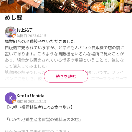
めし録
村上祐子
訪問日 2023.04.15
福栄組合の地鶏餃子をいただきました。

自販機で売られていますが、ど冷えもんという自販機で店の前に
置いてあります。このような自販機をいろんな場所で見たことが
あり、組合から販売されている博多の地鶏ということで、気にな
って購入してみました。

地鶏味の餃子でしっかり味がついていて、美味しいです。フライ
続きを読む
パンに油をしき、餃子をカリカリに揚げます。エアーフライヤーで
食べても、脂が落ちておいしそうです。コスパも悪くはないし、
面白いアイデアだなと感じました。スーパーで並んでいるより、ひ
Kenta Uchida
ときわ目立つので目を惹きます。
訪問日 2021.12.19
※Googleに投稿された口コミです
【札幌→福岡移住者による食べ歩き】

「はかた地鶏生産者直営の鶏料理のお店」

はかた地鶏生産者の直営のお店です。
