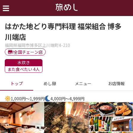
はかた地どり専門料理 福栄組合 博多
川端店
福岡県福岡市博多区上川端町4-210
全国チェーン店
水炊き
また食べたい 4人
トップ
めし録
メニュー
お店情報
1,000円～1,999円
4,000円～4,999円