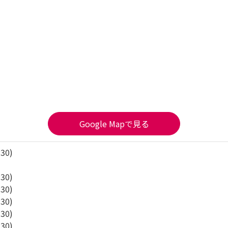
々スープを片手に食べる。おにぎりは具がたっぷりで前日同様に
けど、個人的には食べ方が色々と楽しめる水炊きの方が好きでし
り水炊きは水を使うのが普通で、こちらのお店のように鶏白湯は
Google Mapで見る
:30)
:30)
:30)
:30)
:30)
:30)