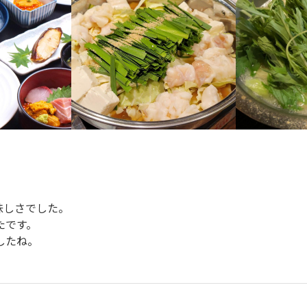
しさでした。

です。

したね。