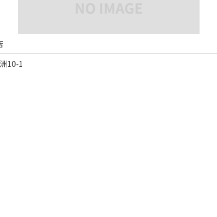
ないが面白い。

たけど違うのね。。

相まって鳥感が強いはずが、自家製ポン酢はコクと酸味強めで
店
グで塩入れて飲みスープは、最初に試しで飲んだ時よりも明ら
10-1
も思ったが、スープがうまいんだからそら旨い。野菜が新鮮で
マロニーちゃん

だけにしたほうが良いかも

みで5杯行きました。締めがあるのでこれでも抑えたが、これ
にスープ足りないので足してもらう。

五島うどんは初めて食べたが、つるっつる中華麺。
