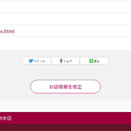
ex.html
ツイート
シェア
送る
お店情報を修正
洲本店