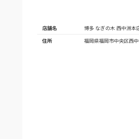
む。鳥の味と塩のシンプルな味でパンチが足り
ちなみに水炊きって文字通り水で炊くと思って
オススメに従って肉とつくねから、スープも
店舗名
博多 なぎの木 西中洲本
け。肉を煮た上で煮出してきたこのタイミン
飲み干しても満足できると断言できる。

住所
福岡県福岡市中央区西中洲
そこはグッと堪えて野菜を食べる。モツ鍋で
から尚更。

野菜はキャベツ、ネギ、水菜、エノキ、豆腐、
野菜の甘味が消えるので柚子胡椒は肉食べる時
なお、スープ単体は合間に飲んでは結局ぐい飲
締めはお勧めされたうどんを選択。当然のよう
うどんにはスープを基本に塩とポン酢少々で。
更に追いスープ飲みを2杯追加。
