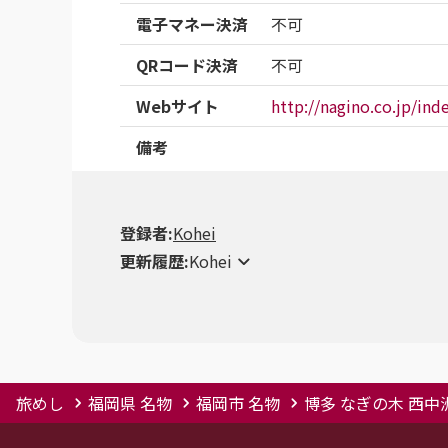
電子マネー決済
不可
QRコード決済
不可
Webサイト
http://nagino.co.jp/ind
備考
登録者:
Kohei
更新履歴:
Kohei
旅めし
福岡県 名物
福岡市 名物
博多 なぎの木 西中