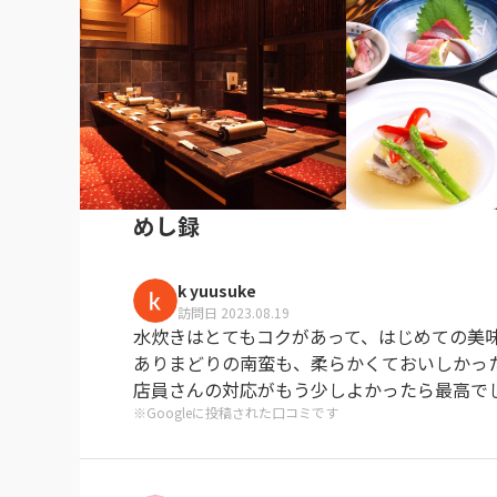
めし録
k yuusuke
訪問日 2023.08.19
水炊きはとてもコクがあって、はじめての美味
ありまどりの南蛮も、柔らかくておいしかった
店員さんの対応がもう少しよかったら最高で
※Googleに投稿された口コミです