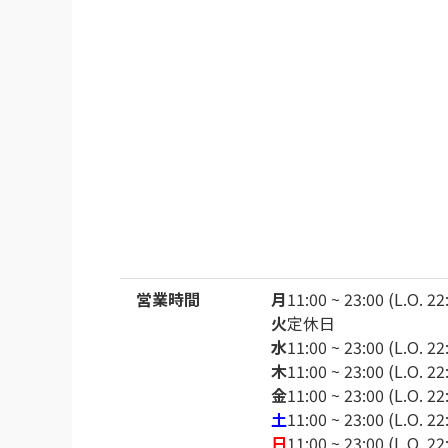
真の締めで明太おにぎりを追加で注文して追
モツ鍋も水炊きもどちらも凄く美味しかって
なお、会計時に店員さんに聞いたら、やっぱ
非常に満足しました。
※Googleに投稿された口コミです
営業時間
月
11:00 ~ 23:00 (L.O. 22
火
定休日
水
11:00 ~ 23:00 (L.O. 22
木
11:00 ~ 23:00 (L.O. 22
金
11:00 ~ 23:00 (L.O. 22
土
11:00 ~ 23:00 (L.O. 22
日
11:00 ~ 23:00 (L.O. 22