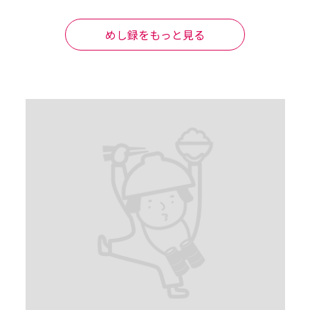
かなモツの食感を楽しみつつ

びのピリッとが合って美味しい

通ってるのに身が柔らかく、味が優しい

めし録をもっと見る
脂が流れてスカスカになるが、ここのはそんなことなしで美味し
は、そら旨いスープで食べたら旨いわな

ので明太おにぎりも追加。ご飯は柔らかく握られていてふわふ
は一番かも？

ど、もっちもちして食感もある餅と相性よし。ぜひ熱いお茶を頼
。白糸は一番好みの味わい。つまみ要らずの濃醇味わいり香り
5は米感が強く感じるが、好きな人は好きそう

コースを注文。

美味しい

白湯のスープかな？味が気になるところで、おすすめの食べ方