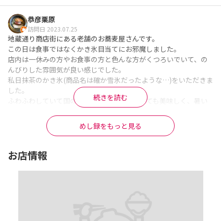
待たされます。

海老天せいろそばは、メニューに野菜天4種とあるのに3種類です
恭彦栗原
w(おそらく大葉を忘れられました。)

訪問日 2023.07.25
平日なら又考えますが、週末は絶対行かない事にします。

地蔵通り商店街にある老舗のお蕎麦屋さんです。

頂いたもの:

この日は食事ではなくかき氷目当てにお邪魔しました。

ミニ天丼セット1,600円

店内は一休みの方やお食事の方と色んな方がくつろいでいて、の
海老天せいろそば1,760円
んびりした雰囲気が良い感じでした。

※Googleに投稿された口コミです
私日抹茶のかき氷(商品名は確か雪氷だったような…)をいただきま
した。

続きを読む
ふわふわしていて国の中でとけてく感じがとても美味しく、暑い
日の一休みには持ってこいでした😊

めし録をもっと見る
また暑い日にふと食べたくなる美味しいかき氷でした。
※Googleに投稿された口コミです
お店情報