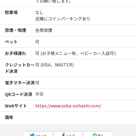
でお願い致します。
駐車場
なし
近隣にコインパーキングあり
禁煙・喫煙
全席禁煙
ペット
可
お子様連れ
可 (お子様メニュー有、ベビーカー入店可)
クレジットカー
可 (VISA、MASTER)
ド決済
電子マネー決済
可
QRコード決済
不可
Webサイト
https://www.soba-oohashi.com/
備考
ツイート
シェア
送る