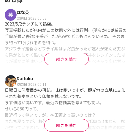
はな英
訪問日 2023.05.03
2023/5/2ランチにて訪店。

写真掲載したが店内がこの状態で外には行列。(明らかに従業員の
手際が悪い)嫌な予感がしたがGWでどこも混んでいる為、そのま
ま待って呼ばれるのを待つ。

アジフライ定食などフライ系はまだ良かったが連れが頼んだ天ぷ
ら系がとにかく酷い。スーパーのパックの天丼をレンチンしたほ
続きを読む
うが遥かに美味いレベル。天ぷらの衣がベチャベチャで変に甘っ
たるく、ご飯はボソボソ。連れは一口食べて食べられないと食べ
るのを止めてしまった。付け合せのキャベツもボソボソ…残念す
Daifuku
ぎる…

訪問日 2023.06.11
しかも店内のスタッフ同士の連携も悪い。

日曜日に何度目かの再訪。味は良いですが、観光地の立地に支え
待っている間も注文間違いや座席を離して作ったかと思うとすぐ
られた蕎麦屋という印象を拭えないです。

に戻したりしていて何やってんのかな？というレベル。

まず値段が高いです。最近の物価高を考えても高い。

間違っても天ぷら系のメニューは頼んではいけない店。他にもい
せいろ880円って、

くらでも店はあるので再訪はなさそう。
最近行って無いですが、神田藪より高いのでは？

※Googleに投稿された口コミです
また初夏ですが、お茶ではなくお水かつ、そば湯は出ません。席
続きを読む
が空いているのに、入場した客は放置。蕎麦屋なのに相当の時間