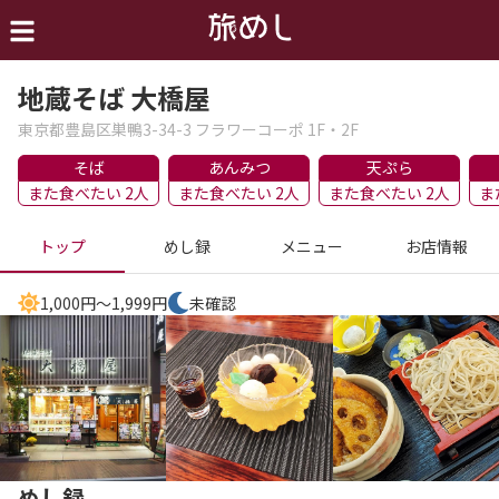
地蔵そば 大橋屋
東京都豊島区巣鴨3-34-3 フラワーコーポ 1F・2F
そば
あんみつ
天ぷら
また食べたい 2人
また食べたい 2人
また食べたい 2人
ま
トップ
めし録
メニュー
お店情報
1,000円～1,999円
未確認
めし録