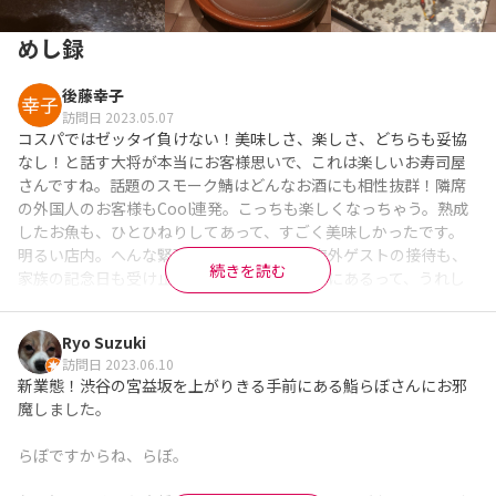
めし録
後藤幸子
訪問日 2023.05.07
コスパではゼッタイ負けない！美味しさ、楽しさ、どちらも妥協
なし！と話す大将が本当にお客様思いで、これは楽しいお寿司屋
さんですね。話題のスモーク鯖はどんなお酒にも相性抜群！隣席
の外国人のお客様もCool連発。こっちも楽しくなっちゃう。熟成
したお魚も、ひとひねりしてあって、すごく美味しかったです。
明るい店内。へんな緊張感なし。デートも海外ゲストの接待も、
続きを読む
家族の記念日も受け止めてくれるお店が渋谷にあるって、うれし
い。しばらくは週末を中心に営業とのこと、また行こうとおもい
ます。
Ryo Suzuki
※Googleに投稿された口コミです
訪問日 2023.06.10
新業態！渋谷の宮益坂を上がりきる手前にある鮨らぼさんにお邪
魔しました。

らぼですからね、らぼ。
