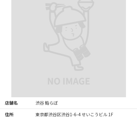
おわん

追加で石鯛熟成25日

これで8,800円は感動しましたね。おすすめです。

沖ボラから始まる寿司、初めてでしたが脂も乗ってスタートから
上がりましたね。

大トロは文句なし！

白身はしっかり寝かした熟成感あたりはらぼ感出てました。

全部を説明するとキリがないですが、1つだけ。

季節によって赤酢のバランスを変えている！

店舗名
渋谷 鮨らぼ
住所
東京都渋谷区渋谷1-6-4 せいこうビル 1F
という言葉が衝撃的でした。

暖かいシーズンはパンチ強めの赤酢だそう。
