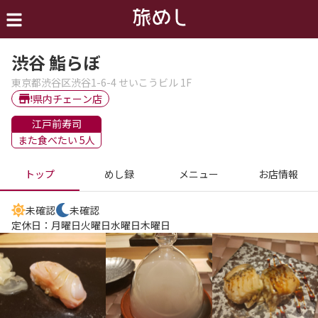
渋谷 鮨らぼ
東京都渋谷区渋谷1-6-4 せいこうビル 1F
県内チェーン店
江戸前寿司
また食べたい 5人
トップ
めし録
メニュー
お店情報
未確認
未確認
定休日：
月曜日
火曜日
水曜日
木曜日