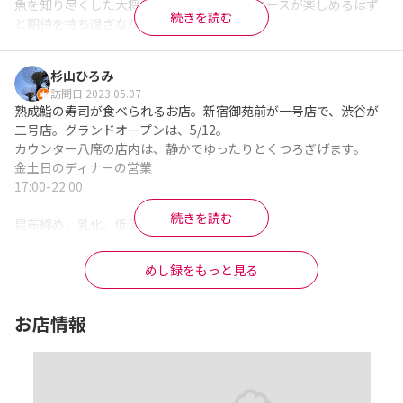
魚を知り尽くした大将による洗練された鮨コースが楽しめるはず
続きを読む
と期待を持ち過ぎながら伺いました。

期待値上がった状態で行く店は大抵、感動も薄く終わってしまう
杉山ひろみ
のですが、さすが鮨らぼさん、らぼだけあって期待値の上をいく
訪問日 2023.05.07
感動まで研究されてました。

熟成鮨の寿司が食べられるお店。新宿御苑前が一号店で、渋谷が
二号店。グランドオープンは、5/12。

冷製茶碗蒸し

カウンター八席の店内は、静かでゆったりとくつろぎげます。

沖ボラ　脂ノリノリ

金土日のディナーの営業

まぐろゆっけ

17:00-22:00

まだい

鮫川カレイのえんがわ

続きを読む
昆布締め、乳化、低温調理、スモーク、熟成

すりながし（ブロッコリー）

⚪︎⚪︎日のなどの料理　寿司の説明があります。

穴子の西京焼き

まさに、ラボ。

大トロ

めし録をもっと見る
この店だけでしか食べれない珍しいお寿司がいただけます。
はまち5日熟成

※Googleに投稿された口コミです
イサキ25日熟成

お店情報
車海老

鮑肝ソース

卵焼き

穴子（塩とタレ）

かんぴょう
