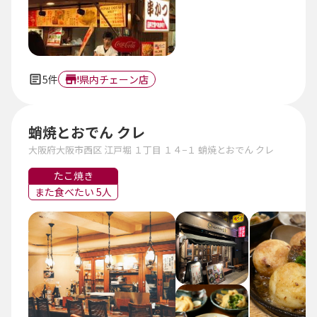
5件
県内チェーン店
蛸焼とおでん クレ
大阪府大阪市西区 江戸堀 １丁目 １４−１ 蛸焼とおでん クレ
たこ焼き
また食べたい 5人