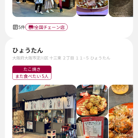
5件
全国チェーン店
ひょうたん
大阪府大阪市淀川区 十三東 ２丁目 １１−５ ひょうたん
たこ焼き
また食べたい 5人