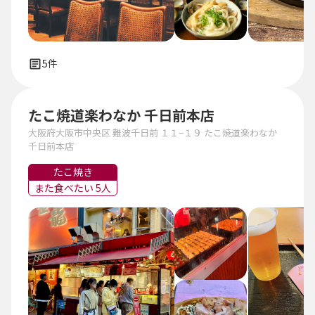
5件
たこ焼道楽わなか 千日前本店
大阪府大阪市中央区 難波千日前 １１−１９ たこ焼道楽わなか
千日前本店
たこ焼き
また食べたい 5人