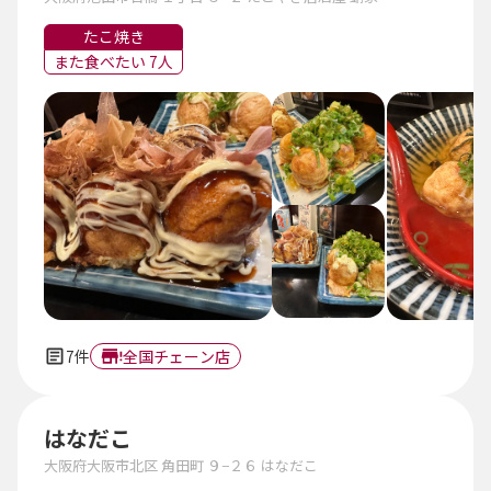
たこ焼き
また食べたい 7人
7件
全国チェーン店
はなだこ
大阪府大阪市北区 角田町 ９−２６ はなだこ