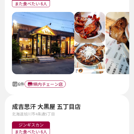
また食べたい 6人
6件
県内チェーン店
成吉思汗 大黒屋 五丁目店
北海道旭川市4条通5丁目
ジンギスカン
また食べたい 6人