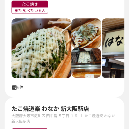
たこ焼き
また食べたい 6人
6件
たこ焼道楽 わなか 新大阪駅店
大阪府大阪市淀川区 西中島 ５丁目 １６−１ たこ焼道楽 わなか
新大阪駅店