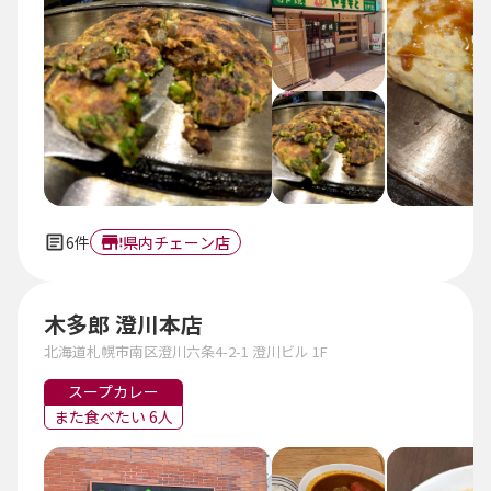
6件
県内チェーン店
木多郎 澄川本店
北海道札幌市南区澄川六条4-2-1 澄川ビル 1F
スープカレー
また食べたい 6人