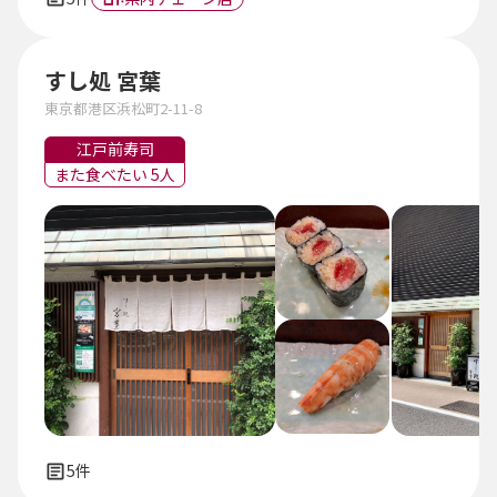
すし処 宮葉
東京都港区浜松町2-11-8
江戸前寿司
また食べたい 5人
5件