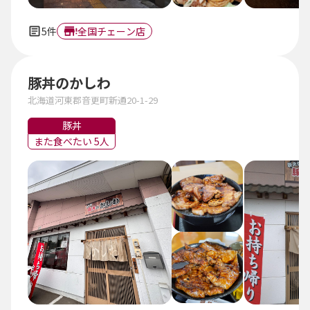
5件
全国チェーン店
豚丼のかしわ
北海道河東郡音更町新通20-1-29
豚丼
また食べたい 5人