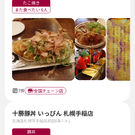
たこ焼き
また食べたい 6人
7件
全国チェーン店
十勝豚丼 いっぴん 札幌手稲店
北海道札幌市手稲区前田5条7-4-1
豚丼