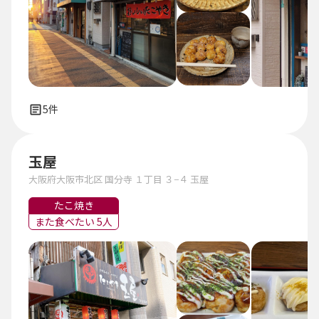
5件
玉屋
大阪府大阪市北区 国分寺 １丁目 ３−４ 玉屋
たこ焼き
また食べたい 5人