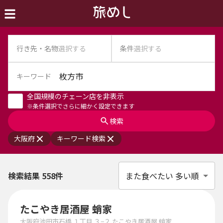
行き先・名物
選択する
条件
選択する
キーワード
全国規模のチェーン店を非表示
※条件選択でさらに細かく設定できます
検索
大阪府
キーワード検索
また食べたい 多い順
検索結果 558件
たこやき居酒屋 蛸家
大阪府池田市石橋 １丁目 ３−２ たこやき居酒屋 蛸家