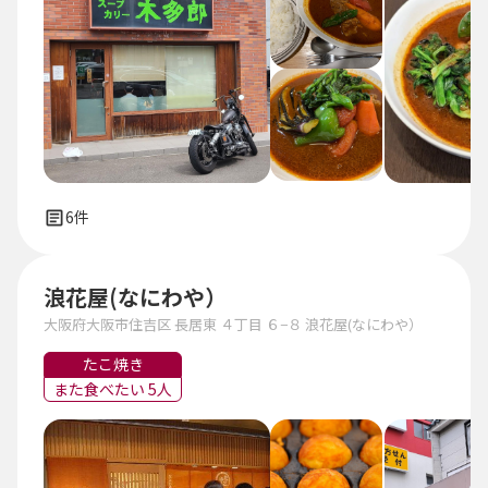
6件
浪花屋(なにわや）
大阪府大阪市住吉区 長居東 ４丁目 ６−８ 浪花屋(なにわや）
たこ焼き
また食べたい 5人