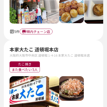
5件
県内チェーン店
本家大たこ 道頓堀本店
大阪府大阪市中央区 道頓堀 1-4-16 本家大たこ 道頓堀本店
たこ焼き
また食べたい 5人