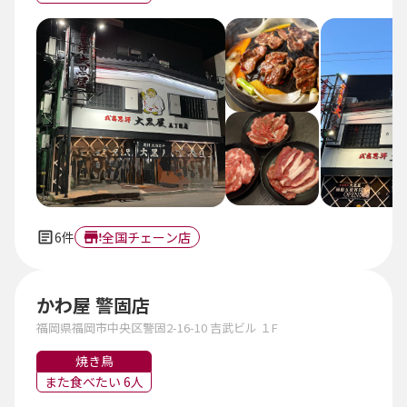
6件
全国チェーン店
かわ屋 警固店
福岡県福岡市中央区警固2-16-10 吉武ビル １F
焼き鳥
また食べたい 6人